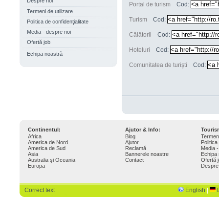
Despre noi
Portal de turism
Cod:
Termeni de utilizare
Turism
Cod:
Politica de confidenţialitate
Media - despre noi
Călătorii
Cod:
Ofertă job
Hoteluri
Cod:
Echipa noastră
Comunitatea de turişti
Cod:
Continentul:
Ajutor & Info:
Touri
Africa
Blog
Termeni
America de Nord
Ajutor
Politica
America de Sud
Reclamă
Media -
Asia
Bannerele noastre
Echipa 
Australia şi Oceania
Contact
Ofertă 
Europa
Despre
Correct text
English
|