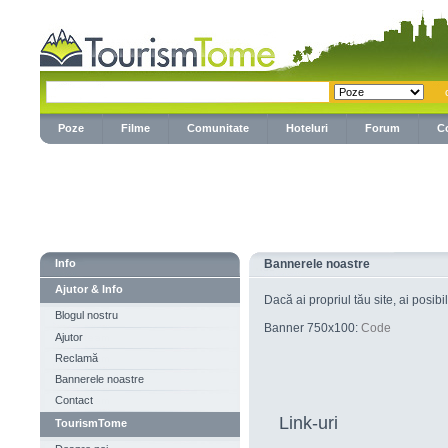
Poze
Filme
Comunitate
Hoteluri
Forum
C
Info
Bannerele noastre
Ajutor & Info
Dacă ai propriul tău site, ai posib
Blogul nostru
Banner 750x100:
Code
Ajutor
Reclamă
Bannerele noastre
Contact
Link-uri
TourismTome