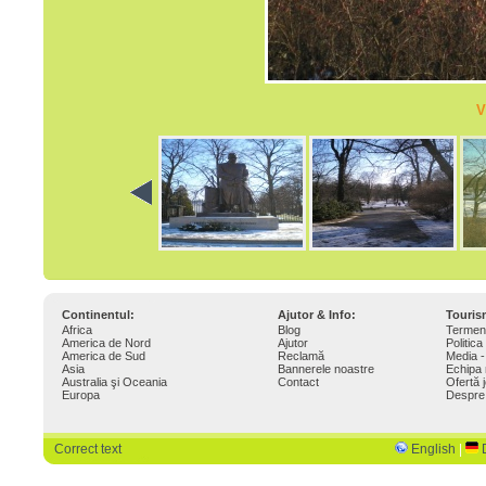
V
Continentul:
Ajutor & Info:
Touri
Africa
Blog
Termeni
America de Nord
Ajutor
Politica
America de Sud
Reclamă
Media -
Asia
Bannerele noastre
Echipa 
Australia şi Oceania
Contact
Ofertă 
Europa
Despre
Correct text
English
|