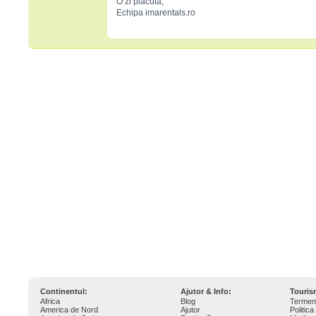
O zi placuta,
Echipa imarentals.ro
Continentul:
Ajutor & Info:
Touri
Africa
Blog
Termeni
America de Nord
Ajutor
Politica