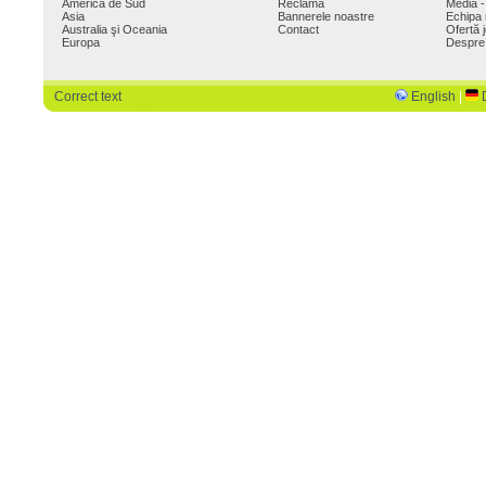
America de Sud
Reclamă
Media -
Asia
Bannerele noastre
Echipa 
Australia şi Oceania
Contact
Ofertă 
Europa
Despre
Correct text
English
|