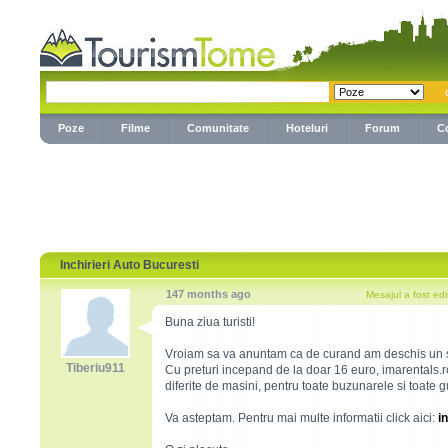
Poze
Filme
Comunitate
Hoteluri
Forum
C
Inchirieri Auto Bucuresti
147 months ago
Mesajul a fost ed
Buna ziua turisti!
Vroiam sa va anuntam ca de curand am deschis un ser
Tiberiu911
Cu preturi incepand de la doar 16 euro, imarentals.ro 
diferite de masini, pentru toate buzunarele si toate gu
Va asteptam. Pentru mai multe informatii click aici:
i