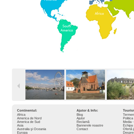
Continentul:
Ajutor & Info:
Touri
Africa
Blog
Termeni
America de Nord
Ajutor
Politica
America de Sud
Reclamă
Media -
Asia
Bannerele noastre
Echipa 
Australia şi Oceania
Contact
Ofertă 
Europa
Despre