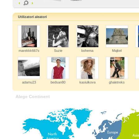
Utilizatori aleatori
marekkk667s
Suzie
bohema
Majkel
adamu23
bedsan80
kasiulkova
ghaletreks
Alege Continent