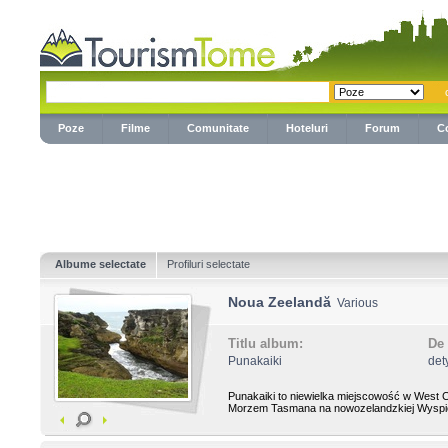
Poze
Filme
Comunitate
Hoteluri
Forum
C
Albume selectate
Profiluri selectate
Noua Zeelandă
Various
Titlu album:
De 
Punakaiki
det
Punakaiki to niewielka miejscowość w West 
Morzem Tasmana na nowozelandzkiej Wyspie