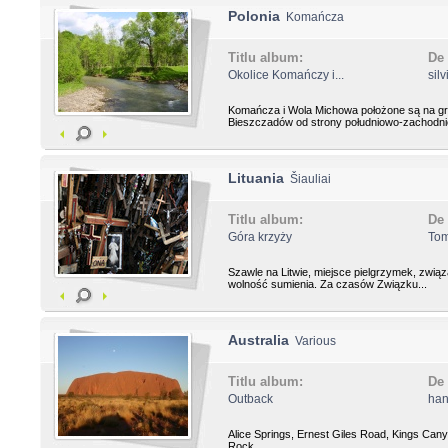
Polonia
Komańcza
Titlu album:
De 
Okolice Komańczy i...
sil
Komańcza i Wola Michowa położone są na gr
Bieszczadów od strony południowo-zachodniej
Lituania
Šiauliai
Titlu album:
De 
Góra krzyży
To
Szawle na Litwie, miejsce pielgrzymek, zwią
wolność sumienia. Za czasów Związku...
Australia
Various
Titlu album:
De 
Outback
ha
Alice Springs, Ernest Giles Road, Kings Can
Rock...