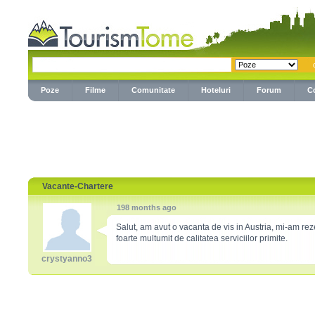
Poze
Filme
Comunitate
Hoteluri
Forum
C
Vacante-Chartere
198 months ago
Salut, am avut o vacanta de vis in Austria, mi-am rez
foarte multumit de calitatea serviciilor primite.
crystyanno3