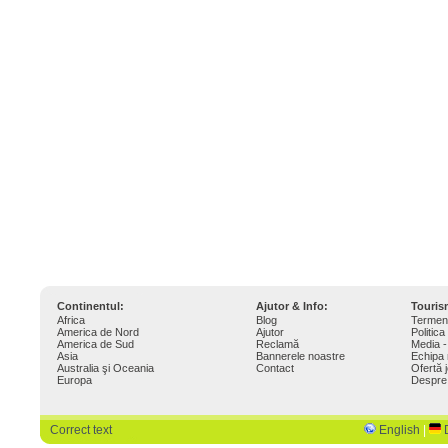
Continentul:
Ajutor & Info:
Touri
Africa
Blog
Termeni
America de Nord
Ajutor
Politica
America de Sud
Reclamă
Media -
Asia
Bannerele noastre
Echipa 
Australia şi Oceania
Contact
Ofertă 
Europa
Despre
Correct text
English
|