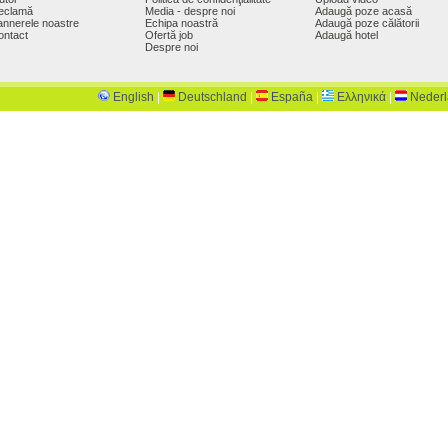
eclamă
Media - despre noi
Adaugă poze acasă
annerele noastre
Echipa noastră
Adaugă poze călătorii
ontact
Ofertă job
Adaugă hotel
Despre noi
English
|
Deutschland
|
España
|
Ελληνικά
|
Neder