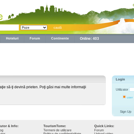
Hoteluri
Forum
Continente
Online: 403
Login
taţie să-ţi devină prieten. Poţi găsi mai multe informaţii
Utilizator
user
Sign Up
jutor & Info:
TourismTome:
Quick Links:
log
Termeni de utilizare
Forum
utor
Politica de confidenţialitate
Upload video