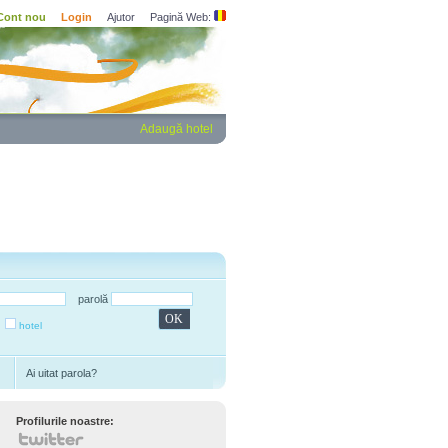
Cont nou
Login
Ajutor
Pagină Web:
Adaugă hotel
parolă
hotel
Ai uitat parola?
Profilurile noastre: