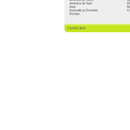
America de Sud
R
Asia
B
Australia şi Oceania
C
Europa
Correct text