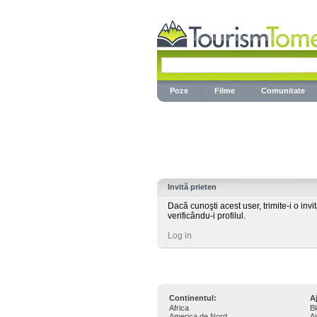
Poze
Filme
Comunitate
Invită prieten
Dacă cunoşti acest user, trimite-i o invi
verificându-i profilul.
Log in
Continentul:
A
Africa
B
America de Nord
Aj