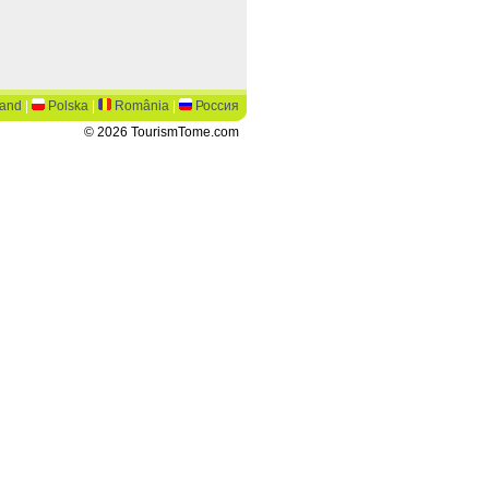
land
|
Polska
|
România
|
Россия
© 2026 TourismTome.com