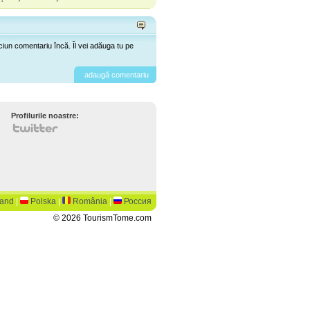
ciun comentariu încă. Îl vei adăuga tu pe
adaugă comentariu
Profilurile noastre:
land
|
Polska
|
România
|
Россия
© 2026 TourismTome.com