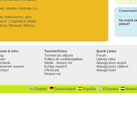
el, Islandia, Australia, a z
Comentarii
try, Karkonosze, góry
Nu există ni
nych :) Zagranica: Anglia,
primul?
mburg, Słowacja, Niemcy,
jutor & Info:
TourismTome:
Quick Links:
log
Termeni de utilizare
Forum
utor
Politica de confidenţialitate
Upload video
eclamă
Media - despre noi
Adaugă poze acasă
annerele noastre
Echipa noastră
Adaugă poze călătorii
ontact
Ofertă job
Adaugă hotel
Despre noi
English
|
Deutschland
|
España
|
Ελληνικά
|
Neder