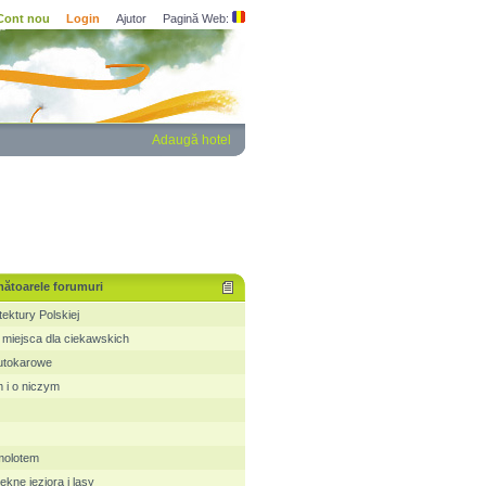
Cont nou
Login
Ajutor
Pagină Web:
Adaugă hotel
mătoarele forumuri
tektury Polskiej
miejsca dla ciekawskich
utokarowe
 i o niczym
molotem
ękne jeziora i lasy