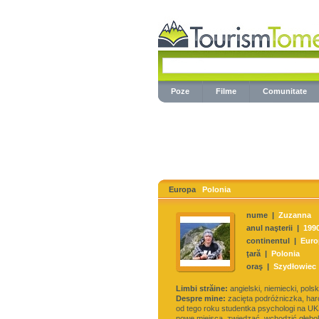
Poze
Filme
Comunitate
Europa
Polonia
nume |
Zuzanna
anul naşterii |
199
continentul |
Euro
ţară |
Polonia
oraş |
Szydłowiec
Limbi străine:
angielski, niemiecki, polsk
Despre mine:
zacięta podróżniczka, har
od tego roku studentka psychologi na U
nowe miejsca, zwiedzać, wchodzić głębok