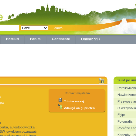
Hoteluri
Forum
Continente
Online: 557
Sunt pe ur
Perełki Archi
Contact majsterka
Nawiedzone 
0
Trimite mesaj
Przewozy a
pa
Adaugă ca şi prieten
O wszystkim
Egipt
Fotografia
i
cerka, autostopowiczka :)
Podróże sa
KSW, uwielbiam poznawać
Kaszuby - pi
o w nieznane mi kultury.