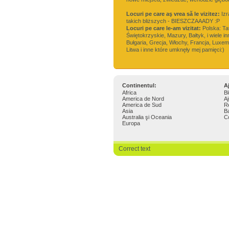
Locuri pe care aş vrea să le vizitez:
Izra
takich bliższych - BIESZCZAAADY :P
Locuri pe care le-am vizitat:
Polska: Ta
Świętokrzyskie, Mazury, Bałtyk, i wiele in
Bułgaria, Grecja, Włochy, Francja, Luxe
Litwa i inne które umknęły mej pamięci:)
Continentul:
A
Africa
B
America de Nord
Aj
America de Sud
R
Asia
B
Australia şi Oceania
C
Europa
Correct text