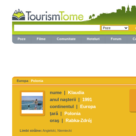
Poze
Filme
Comunitate
Hoteluri
Forum
C
Europa
Polonia
nume |
Klaudia
anul naşterii |
1991
continentul |
Europa
ţară |
Polonia
oraş |
Rabka-Zdrój
Limbi străine:
Angielski, Niemiecki