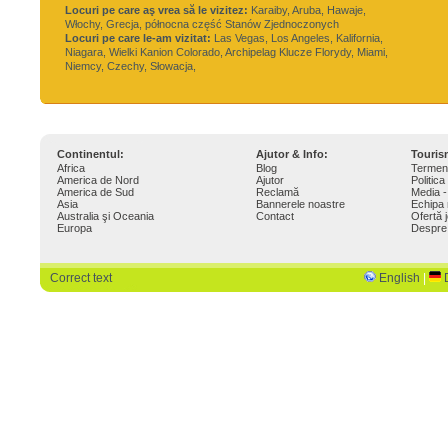
Locuri pe care aş vrea să le vizitez:
Karaiby, Aruba, Hawaje,
Włochy, Grecja, północna część Stanów Zjednoczonych
Locuri pe care le-am vizitat:
Las Vegas, Los Angeles, Kalifornia,
Niagara, Wielki Kanion Colorado, Archipelag Klucze Florydy, Miami,
Niemcy, Czechy, Słowacja,
Continentul:
Ajutor & Info:
Touri
Africa
Blog
Termeni
America de Nord
Ajutor
Politica
America de Sud
Reclamă
Media -
Asia
Bannerele noastre
Echipa 
Australia şi Oceania
Contact
Ofertă 
Europa
Despre
Correct text
English
|